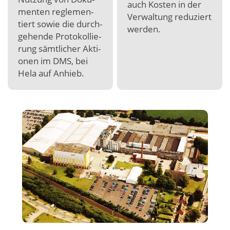
auch Kosten in der
menten reg­lemen­
Ver­waltung redu­ziert
tiert sowie die durch­
wer­den.
gehende Proto­kollie­
rung sämt­licher Akti­
onen im DMS, bei
Hela auf An­hieb.