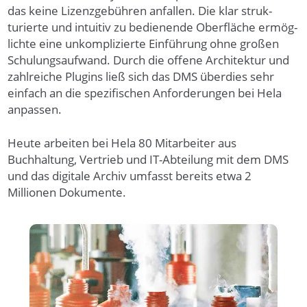
das keine Li­zenz­gebüh­ren an­fal­len. Die klar struk­
turier­te und intui­tiv zu bedie­nende Ober­fläche er­mög­
lich­te eine un­kompli­zierte Ein­füh­rung ohne gro­ßen
Schu­lungs­auf­wand. Durch die offene Architektur und
zahlreiche Plugins ließ sich das DMS überdies sehr
einfach an die spezifischen Anforderungen bei Hela
anpassen.
Heute arbeiten bei Hela 80 Mitarbeiter aus
Buchhaltung, Vertrieb und IT-Abteilung mit dem DMS
und das digitale Archiv umfasst bereits etwa 2
Millionen Dokumente.