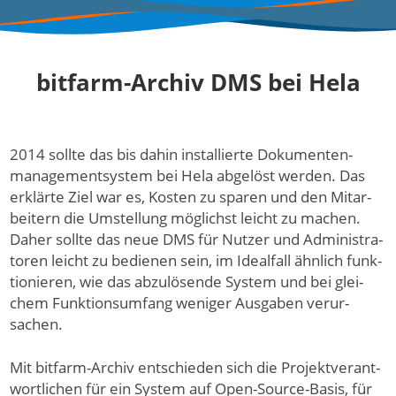
bitfarm-Archiv DMS bei Hela
2014 sol­lte das bis da­hin instal­lierte Doku­menten­
manage­ment­system bei Hela abge­löst werden. Das
er­klär­te Ziel war es, Kos­ten zu spa­ren und den Mit­ar­
beitern die Um­stel­lung mög­lichst leicht zu machen.
Da­her sol­lte das neue DMS für Nut­zer und Admini­stra­
toren leicht zu be­die­nen sein, im Ideal­fall ähn­lich funk­
tio­nieren, wie das abzu­lösen­de Sys­tem und bei glei­
chem Funk­tions­um­fang weni­ger Aus­gaben verur­
sachen.
Mit bitfarm-Archiv ent­schie­den sich die Projekt­verant­
wort­lichen für ein Sys­tem auf Open-Source-Basis, für