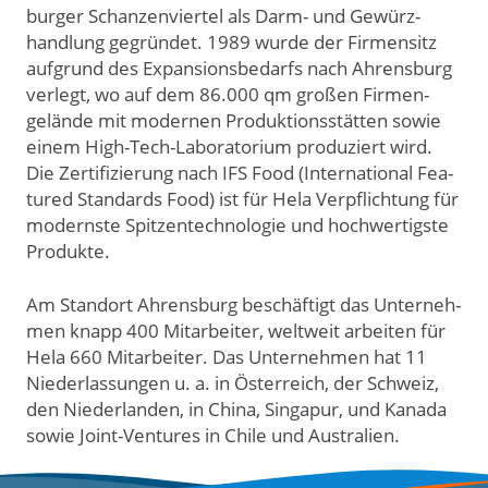
burger Schan­zen­viertel als Darm- und Gewürz­
handlung gegrün­det. 1989 wurde der Fir­men­sitz
auf­grund des Expan­sions­be­darfs nach Ahrens­burg
ver­legt, wo auf dem 86.000 qm großen Firmen­
gelän­de mit modernen Produk­tions­stät­ten sowie
einem High-Tech-Labo­rato­rium produ­ziert wird.
Die Zerti­fizie­rung nach IFS Food (Inter­natio­nal Fea­
tured Stan­dards Food) ist für Hela Ver­pflich­tung für
modern­ste Spitzen­techno­logie und hoch­wertig­ste
Pro­dukte.
Am Stand­ort Ahrens­burg be­schäf­tigt das Unter­neh­
men knapp 400 Mit­arbei­ter, welt­weit arbei­ten für
Hela 660 Mit­arbei­ter. Das Unter­neh­men hat 11
Nieder­las­sun­gen u. a. in Öster­reich, der Schweiz,
den Nieder­landen, in China, Singa­pur, und Kanada
sowie Joint-Ventures in Chile und Australien.