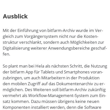
Ausblick
Mit der Ein­führung von bitfarm-Archiv wurde im Ver­
gleich zum Vor­gänger­system nicht nur die Kosten­
struk­tur ver­schlankt, sondern auch Mögl­ich­keiten zur
Digi­tali­sie­rung wei­terer An­wen­dungs­bereiche ge­schaf­
fen.
So plant man bei Hela als näch­sten Schritt, die Nut­zung
der bitfarm App für Tab­lets und Smart­phones voran­
zu­brin­gen, um auch Mit­arbei­tern in der Produk­tion
den mobi­len Zu­griff auf das Doku­men­ten­archiv zu er­
mög­lichen. Des Wei­teren soll bitfarm-Archiv zu­künf­tig
ver­mehrt als Work­flow-Manage­ment-Sys­tem zum Ein­
satz kom­men. Da­zu müs­sen übri­gens keine neu­en
Kompo­nenten in­stal­liert wer­den, denn die Soft­ware