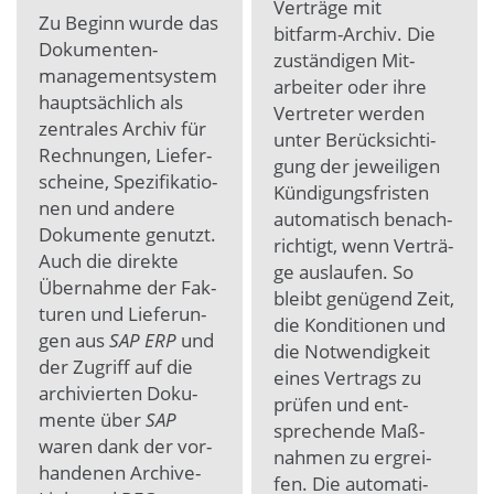
Ver­trä­ge mit
Zu Be­ginn wur­de das
bitfarm-Archiv. Die
Doku­men­ten­
zu­stän­digen Mit­
manage­ment­sys­tem
arbei­ter oder ihre
haupt­säch­lich als
Ver­treter wer­den
zen­tra­les Ar­chiv für
un­ter Be­rück­sich­ti­
Rech­nun­gen, Lie­fer­
gung der je­wei­ligen
schei­ne, Spezi­fika­tio­
Kün­digungs­fris­ten
nen und an­dere
auto­ma­tisch be­nach­
Doku­men­te ge­nutzt.
rich­tigt, wenn Ver­trä­
Auch die direk­te
ge aus­lau­fen. So
Über­nahme der Fak­
bleibt ge­nü­gend Zeit,
turen und Lie­ferun­
die Kondi­tionen und
gen aus
SAP ERP
und
die Not­wendig­keit
der Zu­griff auf die
ei­nes Ver­trags zu
archi­vier­ten Doku­
prü­fen und ent­
mente über
SAP
sprechen­de Maß­
waren dank der vor­
nah­men zu er­grei­
han­denen Archive-
fen. Die auto­mati­