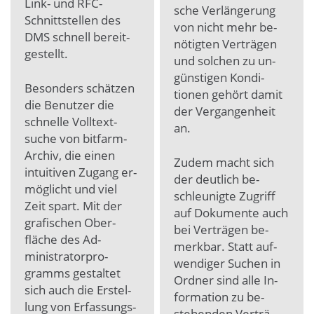
Link- und RFC-
sche Ver­länge­rung
Schnitt­stellen des
von nicht mehr be­
DMS schnell bereit­
nötig­ten Ver­trä­gen
gestellt.
und sol­chen zu un­
güns­tigen Kondi­
Be­son­ders schät­zen
tionen ge­hört da­mit
die Be­nut­zer die
der Ver­gangen­heit
schnel­le Voll­text­
an.
suche von bitfarm-
Archiv, die einen
Zu­dem macht sich
intui­tiven Zugang er­
der deut­lich be­
mög­licht und viel
schleu­nigte Zu­griff
Zeit spart. Mit der
auf Doku­mente auch
gra­fischen Ober­
bei Ver­trä­gen be­
fläche des Ad­
merk­bar. Statt auf­
ministra­tor­pro­
wen­diger Su­chen in
gramms ge­stal­tet
Ord­ner sind al­le In­
sich auch die Er­stel­
for­mation zu be­
lung von Er­fassungs­
stehen­den Ver­trä­