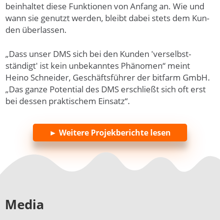
beinhal­tet die­se Funk­tionen von An­fang an. Wie und
wann sie ge­nutzt wer­den, bleibt dabei stets dem Kun­
den über­lassen.
„Dass unser DMS sich bei den Kunden 'ver­selbst­
ständigt' ist kein unbe­kanntes Phäno­men“ meint
Heino Schneider, Geschäftsführer der bitfarm GmbH.
„Das ganze Poten­tial des DMS er­schließt sich oft erst
bei des­sen prak­tischem Ein­satz“.
► Weitere Projekberichte lesen
Media