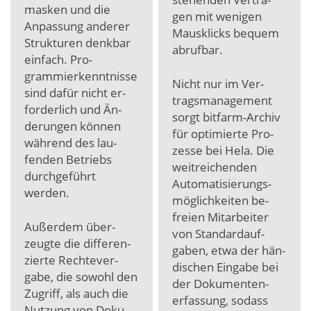
mas­ken und die
gen mit weni­gen
Anpas­sung an­derer
Maus­klicks be­quem
Struk­turen denk­bar
ab­ruf­bar.
ein­fach. Pro­
grammier­kennt­nisse
Nicht nur im Ver­
sind da­für nicht er­
trags­manage­ment
forder­lich und Än­
sorgt bitfarm-Archiv
derun­gen kön­nen
für opti­mierte Pro­
wäh­rend des lau­
zes­se bei Hela. Die
fenden Betriebs
weit­reichen­den
durch­geführt
Auto­mati­sierungs­
werden.
mög­lich­keiten be­
frei­en Mit­arbei­ter
Außer­dem über­
von Stan­dard­auf­
zeugte die dif­feren­
gaben, etwa der hän­
zierte Rechte­ver­
dischen Ein­ga­be bei
gabe, die sowohl den
der Doku­menten­
Zu­griff, als auch die
erfas­sung, sodass
Nut­zung von Doku­