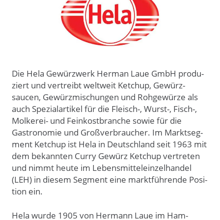
Die Hela Gewürz­werk Herman Laue GmbH produ­
ziert und ver­treibt welt­weit Ket­chup, Gewürz­
saucen, Gewürz­mischun­gen und Roh­gewür­ze als
auch Spezial­artikel für die Fleisch-, Wurst-, Fisch-,
Molkerei- und Fein­kost­branche sowie für die
Gastro­nomie und Groß­ver­braucher. Im Markt­seg­
ment Ketchup ist Hela in Deutsch­land seit 1963 mit
dem bekan­nten Curry Gewürz Ketchup ver­tre­ten
und nimmt heute im Lebens­mittel­einzel­handel
(LEH) in diesem Seg­ment eine markt­führende Posi­
tion ein.
Hela wurde 1905 von Hermann Laue im Ham­