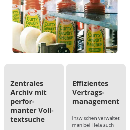
Zen­trales
Effi­zien­tes
Archiv mit
Ver­trags­
per­for­
manage­ment
manter Voll­
text­suche
In­zwischen ver­wal­tet
man bei Hela auch