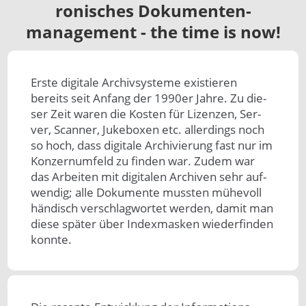
ronisches Dokumenten­
management - the time is now!
Erste digi­tale Archiv­systeme exis­tie­ren
bereits seit An­fang der 1990er Jah­re. Zu die­
ser Zeit waren die Kos­ten für Lizen­zen, Ser­
ver, Scan­ner, Juke­boxen etc. aller­dings noch
so hoch, dass digi­tale Archi­vie­rung fast nur im
Konzern­um­feld zu fin­den war. Zu­dem war
das Arbei­ten mit digi­talen Archi­ven sehr auf­
wendig; alle Doku­mente mus­sten mühe­voll
hän­disch ver­schlag­wortet wer­den, damit man
die­se spä­ter über Index­masken wie­der­fin­den
kon­nte.