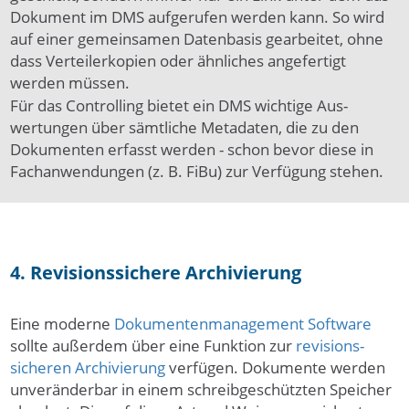
Doku­ment im DMS aufgerufen werden kann. So wird
auf einer ge­mein­samen Da­ten­basis gear­bei­tet, ohne
dass Ver­tei­ler­kopien oder ähnliches angefertigt
werden müssen.
Für das Con­trol­ling bie­tet ein DMS wich­tige Aus­
wertun­gen über sämt­liche Meta­daten, die zu den
Doku­men­ten er­fasst wer­den - schon be­vor die­se in
Fach­an­wen­dun­gen (z. B. FiBu) zur Ver­fügung ste­hen.
4. Revisionssichere Archivierung
Eine moderne
Dokumentenmanagement Soft­ware
sollte außer­dem über eine Funktion zur
revi­sions­
sicheren Archi­vie­rung
verfügen. Doku­mente wer­den
un­ver­änder­bar in ei­nem schreib­geschütz­ten Spei­cher