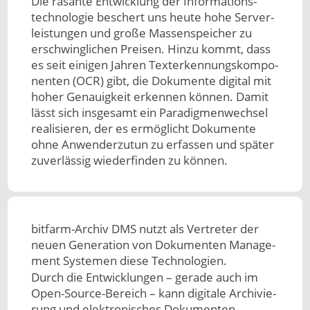
Die rasan­te Ent­wick­lung der Infor­mati­ons­
techno­logie be­schert uns heu­te ho­he Server­
leis­tun­gen und große Mas­sen­spei­cher zu
erschwinglichen Preisen. Hin­zu kommt, dass
es seit eini­gen Jah­ren Text­er­ken­nungs­kompo­
nen­ten (OCR) gibt, die Doku­mente digi­tal mit
ho­her Ge­nauig­keit er­ken­nen kön­nen. Da­mit
lässt sich ins­gesamt ein Para­dig­men­wech­sel
rea­lisie­ren, der es er­mög­licht Doku­men­te
ohne An­wen­der­zu­tun zu er­fas­sen und spä­ter
zu­ver­läs­sig wie­der­fin­den zu kön­nen.
bitfarm-Archiv DMS nutzt als Ver­treter der
neuen Gene­ration von Doku­men­ten Manage­
ment Sys­temen diese Tech­no­logien.
Durch die Ent­wick­lungen – gerade auch im
Open-Source-Bereich – kann digi­tale Archi­vie­
rung und elek­troni­sches Doku­menten­