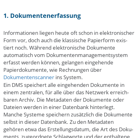
1. Doku­menten­erfas­sung
Infor­mati­onen lie­gen heu­te oft schon in elek­tro­nischer
Form vor, doch auch die klas­sische Papier­form exis­
tiert noch. Während elektronische Dokumente
automatisch vom Doku­men­ten­manage­ment­sys­tem
erfasst werden können, gelangen eingehende
Papierdokumente, wie Rechnungen über
Dokumentenscanner
ins System.
Ein DMS spei­chert alle eingehenden Doku­mente in
einem zen­tralen, für al­le über das Netz­werk er­reich­
baren Ar­chiv. Die Metadaten der Dokumente oder
Dateien werden in ei­ner Daten­bank hin­ter­legt.
Manche Systeme speichern zusätzlich die Dokumente
selbst in dieser Datenbank. Zu den Metadaten
gehören etwa das Er­­stel­lungs­datum, die Art des Doku­
ments, zugeordnete Schlag­wor­te und der ent­hal­tene