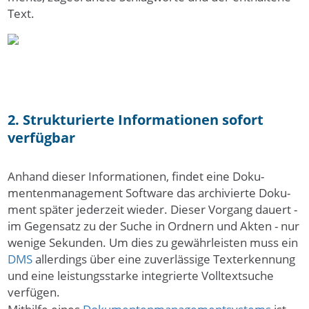
Text.
2. Strukturierte Informationen sofort
verfügbar
An­hand die­ser Infor­mationen, fin­det eine Doku­
mentenmanage­ment Soft­ware das archi­vierte Doku­
ment spä­ter jeder­zeit wie­der. Die­ser Vor­gang dau­ert -
im Ge­gen­satz zu der Su­che in Ord­nern und Ak­ten - nur
wenige Sekun­den. Um dies zu gewährleisten muss ein
DMS
allerdings über eine zuverlässige Texterkennung
und eine leis­tungs­starke integrierte Volltextsuche
verfügen.