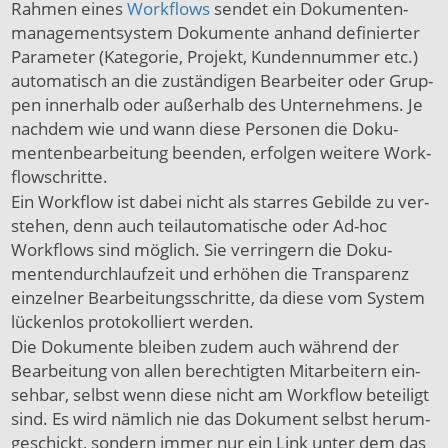
Rah­men eines
Work­flows
sendet ein Doku­menten­
manage­ment­sys­tem Doku­men­te an­hand defi­nier­ter
Para­me­ter (Kate­gorie, Pro­jekt, Kun­den­num­mer etc.)
automatisch an die zu­ständigen Bear­bei­ter oder Grup­
pen innerhalb oder außerhalb des Un­ter­neh­mens. Je
nach­dem wie und wann die­se Per­so­nen die Doku­
menten­be­arbei­tung be­en­den, er­fol­gen wei­tere Work­
flow­schrit­te.
Ein Work­flow ist da­bei nicht als star­res Gebil­de zu ver­
ste­hen, denn auch teil­auto­matische oder Ad-hoc
Work­flows sind mög­lich. Sie verringern die Doku­
menten­durch­lauf­zeit und erhöhen die Trans­parenz
ein­zel­ner Be­arbei­tungs­schrit­te, da diese vom System
lücken­los protokolliert werden.
Die Dokumente bleiben zudem auch während der
Bear­beitung von allen be­rech­tigten Mit­arbei­tern ein­
sehbar, selbst wenn diese nicht am Workflow beteiligt
sind. Es wird näm­lich nie das Doku­ment selbst herum­
ge­schickt, son­dern im­mer nur ein Link un­ter dem das