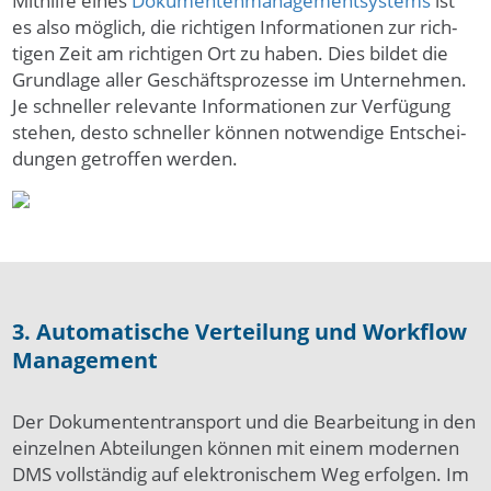
Mit­hilfe eines
Dokumenten­manage­ment­systems
ist
es also mög­lich, die rich­tigen Infor­mati­onen zur rich­
tigen Zeit am rich­tigen Ort zu ha­ben. Dies bildet die
Grundlage aller Geschäfts­prozesse im Unternehmen.
Je schnel­ler rele­vante Infor­matio­nen zur Ver­fügung
ste­hen, des­to schnel­ler kön­nen notwendige Ent­schei­
dungen ge­trof­fen wer­den.
3. Automatische Verteilung und Workflow
Management
Der Doku­menten­trans­port und die Bear­bei­tung in den
ein­zel­nen Ab­tei­lun­gen können mit einem moder­nen
DMS vollständig auf elek­tro­nischem Weg er­fol­gen. Im