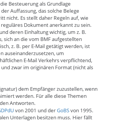
die Besteuerung als Grundlage
 der Auffassung, das solche Belege
 nicht. Es stellt daher Regeln auf, wie
 reguläres Dokument anerkannt zu sein.
nd deren Einhaltung wichtig, um z. B.
, sich an die vom BMF aufgestellten
h, z. B. per E-Mail getätigt werden, ist
zen auseinanderzusetzen, um
häftlichen E-Mail Verkehrs verpflichtend,
- und zwar im originären Format (nicht als
 Signatur) dem Empfänger zuzustellen, wenn
nimiert werden. Für alle diese Themen
den Antworten.
GDPdU
von 2001 und der
GoBS
von 1995.
len Unterlagen besitzen muss. Hier fällt