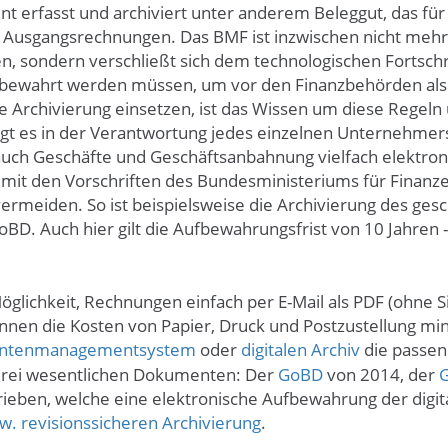
rfasst und archiviert unter anderem Beleggut, das für 
d Ausgangsrechnungen. Das BMF ist inzwischen nicht mehr
 sondern verschließt sich dem technologischen Fortschritt
ufbewahrt werden müssen, um vor den Finanzbehörden als
 Archivierung einsetzen, ist das Wissen um diese Regeln u
iegt es in der Verantwortung jedes einzelnen Unternehmers
auch Geschäfte und Geschäftsanbahnung vielfach elektronisc
 mit den Vorschriften des Bundesministeriums für Finan
ermeiden. So ist beispielsweise die Archivierung des gesc
GoBD. Auch hier gilt die Aufbewahrungsfrist von 10 Jahren 
Möglichkeit, Rechnungen einfach per E-Mail als PDF (ohne
nnen die Kosten von Papier, Druck und Postzustellung mi
entenmanagementsystem
oder
digitalen Archiv
die passen
 drei wesentlichen Dokumenten: Der
GoBD
von 2014, der
ieben, welche eine elektronische Aufbewahrung der digita
w. revisionssicheren Archivierung
.