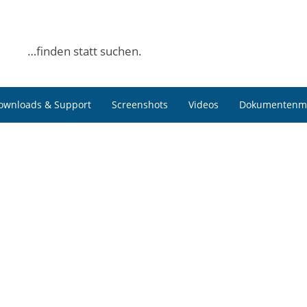
…finden statt suchen.
ownloads & Support
Screenshots
Videos
Dokumentenm